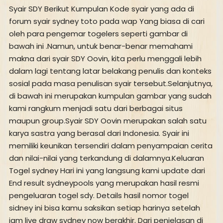
Syair SDY Berikut Kumpulan Kode syair yang ada di
forum syair sydney toto pada wap Yang biasa di cari
oleh para pengemar togelers seperti gambar di
bawah ini .Namun, untuk benar-benar memahami
makna dari syair SDY Oovin, kita perlu menggali lebih
dalam lagi tentang latar belakang penulis dan konteks
sosial pada masa penulisan syair tersebut.Selanjutnya,
di bawah ini merupakan kumpulan gambar yang sudah
kami rangkum menjadi satu dari berbagai situs
maupun group.Syair SDY Oovin merupakan salah satu
karya sastra yang berasal dari Indonesia. Syair ini
memiliki keunikan tersendiri dalam penyampaian cerita
dan nilai-nilai yang terkandung di dalamnya.Keluaran
Togel sydney Hari ini yang langsung kami update dari
End result sydneypools yang merupakan hasil resmi
pengeluaran togel sdy. Details hasil nomor togel
sidney ini bisa kamu saksikan setiap harinya setelah
jam live draw sydney now berakhir. Dari penjelasan di