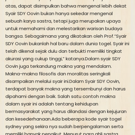
atas, dapat disimpulkan bahwa mengenal lebih dekat
Syair SDY Oovin bukan hanya sekedar mengenal
sebuah karya sastra, tetapi juga merupakan upaya
untuk memahami dan melestarikan warisan budaya
bangsa. Sebagaimana yang dikatakan oleh Prof.“Syair
SDY Oovin bukanlah hal baru dalam dunia togel. Syair ini
telah dikenal sejak dulu dan terbukti memiliki tingkat
akurasi yang cukup tinggi,” katanya.Dalam syair SDY
Oovin juga terkandung makna yang mendalam.
Makna-makna filosofis dan moralitas seringkali
disampaikan melalui syair ini.Dalam Syair SDY Oovin,
terdapat banyak makna yang tersembunyi dan harus
dipahami dengan baik. Salah satu contoh makna
dalam syair ini adalah tentang kehidupan
bermasyarakat yang harus dilandasi dengan kejujuran
dan kesederhanaan.Ada beberapa kode syair togel
sydney yang sekira nya sudah berpengalaman serta
memiliki banyak pengikut .Menurut para ahli sastra,