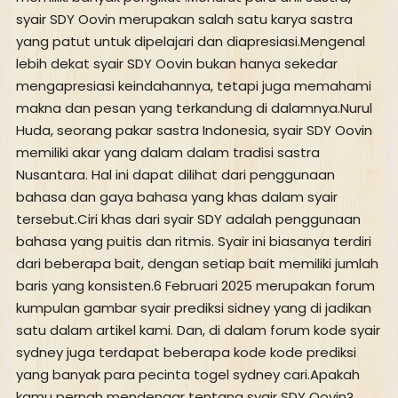
syair SDY Oovin merupakan salah satu karya sastra
yang patut untuk dipelajari dan diapresiasi.Mengenal
lebih dekat syair SDY Oovin bukan hanya sekedar
mengapresiasi keindahannya, tetapi juga memahami
makna dan pesan yang terkandung di dalamnya.Nurul
Huda, seorang pakar sastra Indonesia, syair SDY Oovin
memiliki akar yang dalam dalam tradisi sastra
Nusantara. Hal ini dapat dilihat dari penggunaan
bahasa dan gaya bahasa yang khas dalam syair
tersebut.Ciri khas dari syair SDY adalah penggunaan
bahasa yang puitis dan ritmis. Syair ini biasanya terdiri
dari beberapa bait, dengan setiap bait memiliki jumlah
baris yang konsisten.6 Februari 2025 merupakan forum
kumpulan gambar syair prediksi sidney yang di jadikan
satu dalam artikel kami. Dan, di dalam forum kode syair
sydney juga terdapat beberapa kode kode prediksi
yang banyak para pecinta togel sydney cari.Apakah
kamu pernah mendengar tentang syair SDY Oovin?